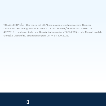
*(CLASSIFICAÇÃO: Convencional B3) *Essa prática é conhecida como Geração
Distribuída. Ela foi regulamentada em 2012 pela Resolução Normativa ANEEL nº
482/2012, complementada pela Resolução Normativa nº 687/2015 e pelo Marco Legal da
Geração Distribuída, estabelecido pela Lei nº 14.300/2022.