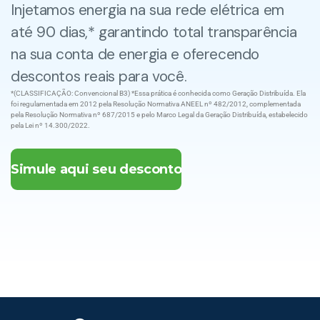
Injetamos energia na sua rede elétrica em
até 90 dias,* garantindo total transparência
na sua conta de energia e oferecendo
descontos reais para você.
*(CLASSIFICAÇÃO: Convencional B3) *Essa prática é conhecida como Geração Distribuída. Ela
foi regulamentada em 2012 pela Resolução Normativa ANEEL nº 482/2012, complementada
pela Resolução Normativa nº 687/2015 e pelo Marco Legal da Geração Distribuída, estabelecido
pela Lei nº 14.300/2022.
Simule aqui seu desconto