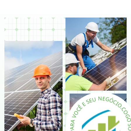
Ó
C
G
I
O
E
N
.
C
O
U
G
E
S
O
E
S
Ê
C
O
V