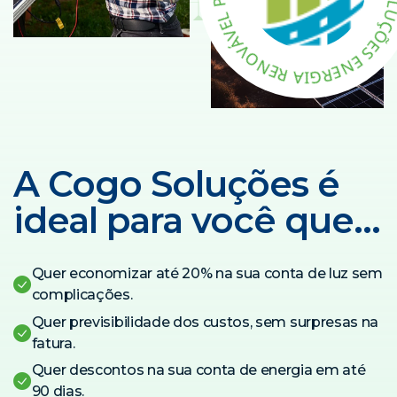
A
R
A
P
E
N
L
E
E
V
R
Á
G
V
I
A
O
R
N
E
A Cogo Soluções é
ideal para você que…
Quer economizar até 20% na sua conta de luz sem
complicações.
Quer previsibilidade dos custos, sem surpresas na
fatura.
Quer descontos na sua conta de energia em até
90 dias.