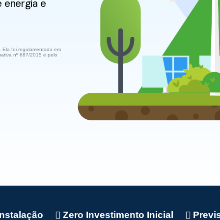
e energia e
 Ela foi regulamentada em
tiva nº 687/2015 e pelo
Instalação
Zero Investimento Inicial
Previ