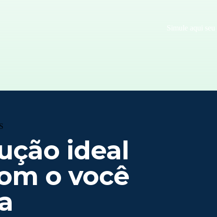
Simule aqui seu
S
ução ideal
om o você
a