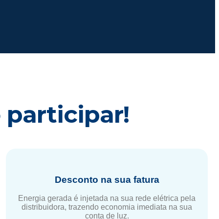
participar!
Desconto na sua fatura
Energia gerada é injetada na sua rede elétrica pela
distribuidora, trazendo economia imediata na sua
conta de luz.