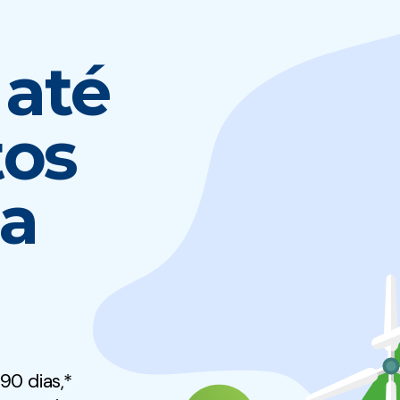
até
tos
ta
90 dias,*