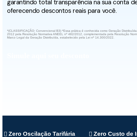
garantindo total transparência na sua conta d
oferecendo descontos reais para você.
*(CLASSIFICAÇÃO: Convencional B3) *Essa prática é conhecida como Geração Distribuída.
2012 pela Resolução Normativa ANEEL nº 482/2012, complementada pela Resolução Norma
Marco Legal da Geração Distribuída, estabelecido pela Lei nº 14.300/2022.
Simule aqui seu desconto
Zero Oscilação Tarifária
Zero Custo de 