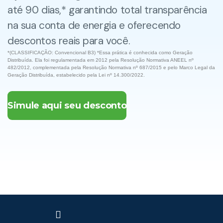
até 90 dias,* garantindo total transparência
na sua conta de energia e oferecendo
descontos reais para você.
*(CLASSIFICAÇÃO: Convencional B3) *Essa prática é conhecida como Geração
Distribuída. Ela foi regulamentada em 2012 pela Resolução Normativa ANEEL nº
482/2012, complementada pela Resolução Normativa nº 687/2015 e pelo Marco Legal da
Geração Distribuída, estabelecido pela Lei nº 14.300/2022.
Simule aqui seu desconto