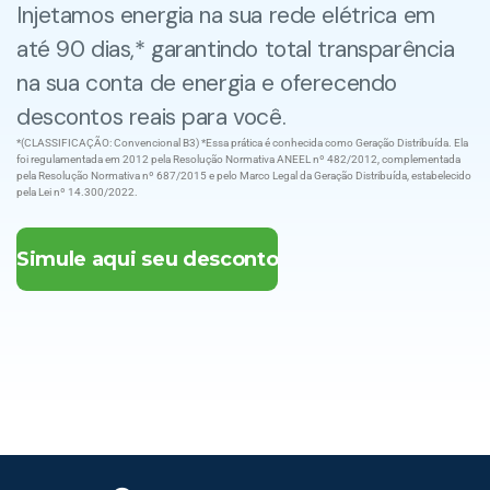
Injetamos energia na sua rede elétrica em
até 90 dias,* garantindo total transparência
na sua conta de energia e oferecendo
descontos reais para você.
*(CLASSIFICAÇÃO: Convencional B3) *Essa prática é conhecida como Geração Distribuída. Ela
foi regulamentada em 2012 pela Resolução Normativa ANEEL nº 482/2012, complementada
pela Resolução Normativa nº 687/2015 e pelo Marco Legal da Geração Distribuída, estabelecido
pela Lei nº 14.300/2022.
Simule aqui seu desconto