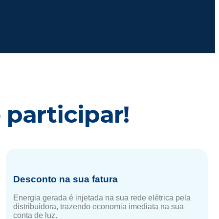
participar!
Desconto na sua fatura
Energia gerada é injetada na sua rede elétrica pela
distribuidora, trazendo economia imediata na sua
conta de luz.