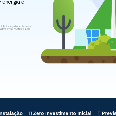
e energia e
 Ela foi regulamentada em
tiva nº 687/2015 e pelo
Instalação
Zero Investimento Inicial
Previ