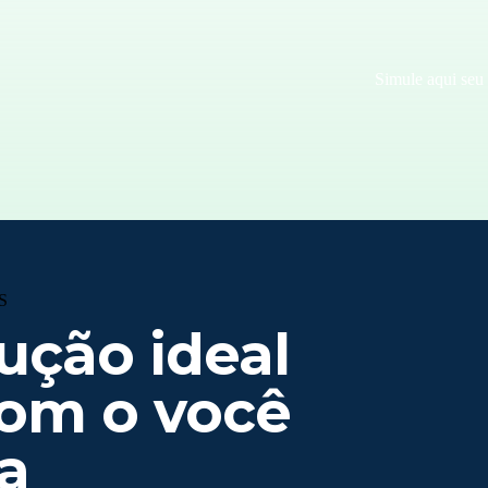
Simule aqui seu
S
ução ideal
om o você
a