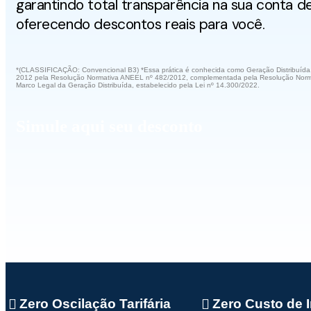
garantindo total transparência na sua conta d
oferecendo descontos reais para você.
*(CLASSIFICAÇÃO: Convencional B3) *Essa prática é conhecida como Geração Distribuída.
2012 pela Resolução Normativa ANEEL nº 482/2012, complementada pela Resolução Norma
Marco Legal da Geração Distribuída, estabelecido pela Lei nº 14.300/2022.
Simule aqui seu desconto
Zero Oscilação Tarifária
Zero Custo de 