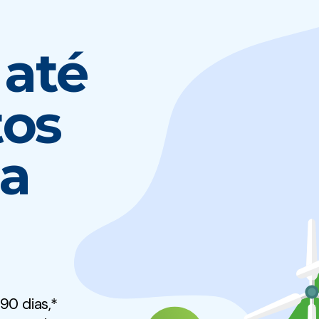
até
tos
ta
90 dias,*