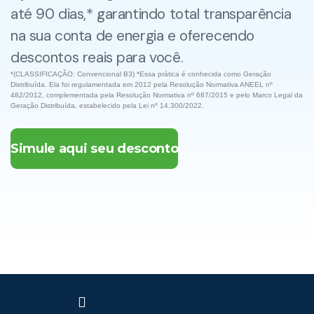
até 90 dias,* garantindo total transparência
na sua conta de energia e oferecendo
descontos reais para você.
*(CLASSIFICAÇÃO: Convencional B3) *Essa prática é conhecida como Geração
Distribuída. Ela foi regulamentada em 2012 pela Resolução Normativa ANEEL nº
482/2012, complementada pela Resolução Normativa nº 687/2015 e pelo Marco Legal da
Geração Distribuída, estabelecido pela Lei nº 14.300/2022.
Simule aqui seu desconto