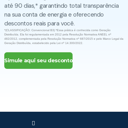
até 90 dias,* garantindo total transparência
na sua conta de energia e oferecendo
descontos reais para você.
*(CLASSIFICAÇÃO: Convencional B3) *Essa prática é conhecida como Geração
Distribuída. Ela foi regulamentada em 2012 pela Resolução Normativa ANEEL nº
482/2012, complementada pela Resolução Normativa nº 687/2015 e pelo Marco Legal da
Geração Distribuída, estabelecido pela Lei nº 14.300/2022.
Simule aqui seu desconto