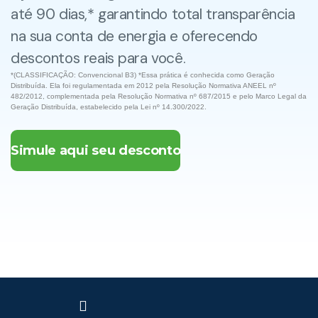
até 90 dias,* garantindo total transparência
na sua conta de energia e oferecendo
descontos reais para você.
*(CLASSIFICAÇÃO: Convencional B3) *Essa prática é conhecida como Geração
Distribuída. Ela foi regulamentada em 2012 pela Resolução Normativa ANEEL nº
482/2012, complementada pela Resolução Normativa nº 687/2015 e pelo Marco Legal da
Geração Distribuída, estabelecido pela Lei nº 14.300/2022.
Simule aqui seu desconto