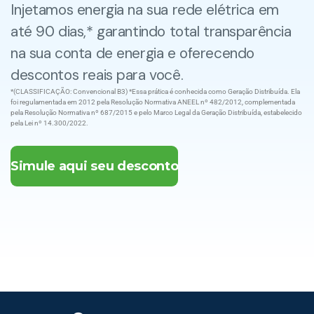
Injetamos energia na sua rede elétrica em
até 90 dias,* garantindo total transparência
na sua conta de energia e oferecendo
descontos reais para você.
*(CLASSIFICAÇÃO: Convencional B3) *Essa prática é conhecida como Geração Distribuída. Ela
foi regulamentada em 2012 pela Resolução Normativa ANEEL nº 482/2012, complementada
pela Resolução Normativa nº 687/2015 e pelo Marco Legal da Geração Distribuída, estabelecido
pela Lei nº 14.300/2022.
Simule aqui seu desconto