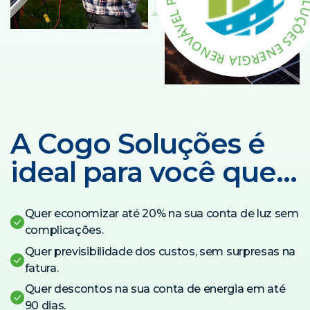
A
R
A
P
E
L
N
E
E
V
R
Á
G
V
I
O
A
N
R
E
A Cogo Soluções é
ideal para você que…
Quer economizar até 20% na sua conta de luz sem
complicações.
Quer previsibilidade dos custos, sem surpresas na
fatura.
Quer descontos na sua conta de energia em até
90 dias.